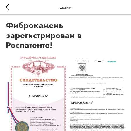
ДомоАрт
Фиброкамень
зарегистрирован в
Роспатенте!