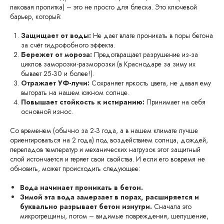
лаковая пропитка) – это не просто для блеска. Это ключевой
барьер, который:
Защищает от воды:
Не дает влаге проникать в поры бетона
за счёт гидрофобного эффекта.
Бережет от мороза:
Предотвращает разрушение из-за
циклов заморозки-разморозки (в Краснодаре за зиму их
бывает 25-30 и более!).
Отражает УФ-лучи:
Сохраняет яркость цвета, не давая ему
выгорать на нашем южном солнце.
Повышает стойкость к истиранию:
Принимает на себя
основной износ.
Со временем (обычно за 2-3 года, а в нашем климате лучше
ориентироваться на 2 года) под воздействием солнца, дождей,
перепадов температур и механических нагрузок этот защитный
слой истончается и теряет свои свойства. И если его вовремя не
обновить, может происходить следующее:
Вода начинает проникать в бетон.
Зимой эта вода замерзает в порах, расширяется и
буквально разрывает бетон изнутри.
Сначала это
микротрещины, потом – видимые повреждения, шелушение,