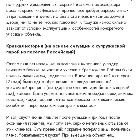
но и других декоративных покрытий и элементов экстерьера:
цоколи, крылечки, фасады и прочее. Всё требует определенных
затрат времени и денег, но без этого никак в частном доме и
дворе, ничто не вечно, как говорится. К тому же износ сильно
зависит от условий эксплуатации и особенностей конкретного
участка и объекта.
Краткая история (на основе ситуации с супружеской
парой из посёлка Российский):
Около пяти лет назад наша компания выполнила укладку
печатного бетона на частном участке в Краснодаре. Работы были
приняты заказчиком, подписан акт. В течение гарантийного срока
(2 года) было одно обращение по поводу небольшой
усадочной трещины (стандартное явление для бетона в первый
год), которое было устранено в плановом порядке перед зимним
сезоном, когда прошли за год все возможные климатические
колебания: перепады температуры и влажности.
И вот, спустя почти пять лет после укладки и три года после
окончания гарантии, мы получаем серию негативных отзывов от
этих клиентов. Суть претензий: покрытие потеряло вид, появились
пятна, "откалываются куски". При выезде на объект наш