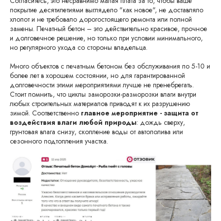
Согласитесь, это несравнимо малая плата за то, чтобы ваше
покрытие десятилетиями выглядело "как новое", не доставляло
хлопот и не требовало дорогостоящего ремонта или полной
замены. Печатный бетон – это действительно красивое, прочное
и долговечное решение, но только при условии минимального,
но регулярного ухода со стороны владельца.
Много объектов с печатным бетоном без обслуживания по 5-10 и
более лет в хорошем состоянии, но для гарантированной
долговечности этими мероприятиями лучше не пренебрегать.
Стоит помнить, что циклы заморозки-разморозки влаги внутри
любых строительных материалов приводят к их разрушению
зимой. Соответственно
главное мероприятие - защита от
воздействия влаги любой природы
: дождь сверху,
грунтовая влага снизу, скопление воды от автополива или
сезонного подтопления участка.