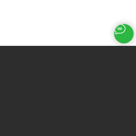
Печатный бетон
Бетонирование двора
Школа
Архитектурный бетон
Отделка лестниц
Перила
Прайс-лист
+7 (918) 200-81-00
Мы в социальных сетях